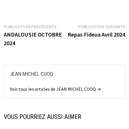
Navigation
Publication
P
PUBLICATION PRÉCÉDENTE
PUBLICATION SUIVANTE
précédente :
s
ANDALOUSIE OCTOBRE
Repas Fideua Avril 2024
de
2024
l’article
JEAN MICHEL CUOQ
Voir tous les articles de JEAN MICHEL CUOQ →
VOUS POURRIEZ AUSSI AIMER