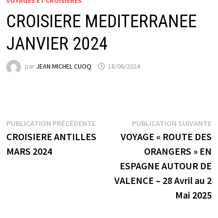
VOYAGES ET CROISIERES
CROISIERE MEDITERRANEE
JANVIER 2024
par
JEAN MICHEL CUOQ
18/06/2024
Navigation
Publication
P
PUBLICATION PRÉCÉDENTE
PUBLICATION SUIVANTE
précédente :
s
CROISIERE ANTILLES
VOYAGE « ROUTE DES
de
MARS 2024
ORANGERS » EN
l’article
ESPAGNE AUTOUR DE
VALENCE – 28 Avril au 2
Mai 2025