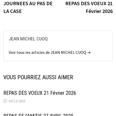
précédente :
s
JOURNEES AU PAS DE
REPAS DES VOEUX 21
de
LA CASE
Février 2026
l’article
JEAN MICHEL CUOQ
Voir tous les articles de JEAN MICHEL CUOQ →
VOUS POURRIEZ AUSSI AIMER
REPAS DES VOEUX 21 Février 2026
04/12/2025
REPAS DE l’AMITIE 27 AVRIL 2025